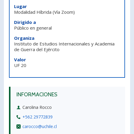
Lugar
PORTUGUÊS
Modalidad Híbrida
(Vía Zoom)
Postulantes
Académicos
Dirigido a
Público en general
Estudiantes
Egresados
Organiza
Instituto de Estudios Internacionales y Academia
de Guerra del Ejército
Valor
UF 20
INFORMACIONES
Carolina Rocco
+562 29772839
carocco@uchile.cl