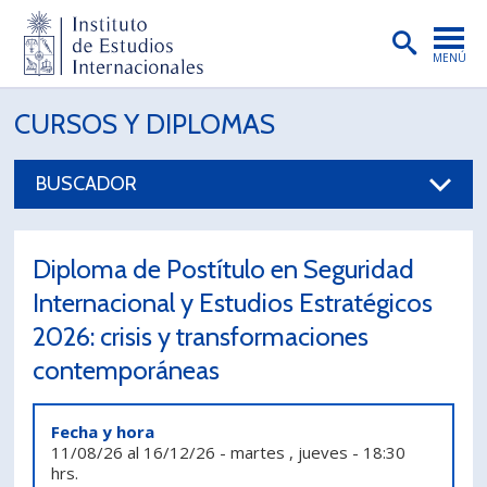
MENÚ
PORTADA
CURSOS Y DIPLOMAS
INSTITUTO
BUSCADOR
PREGRADO
POSTGRADO
Diploma de Postítulo en Seguridad
INVESTIGACIÓN
Internacional y Estudios Estratégicos
2026: crisis y transformaciones
EXTENSIÓN
contemporáneas
PUBLICACIONES
BIBLIOTECA
Fecha y hora
11/08/26
al
16/12/26
-
martes , jueves
-
18:30
ENGLISH
hrs.