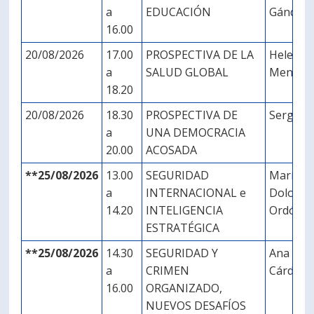
a
EDUCACIÓN
Gándar
16.00
20/08/2026
17.00
PROSPECTIVA DE LA
Helen
a
SALUD GLOBAL
Mendoz
18.20
20/08/2026
18.30
PROSPECTIVA DE
Sergio B
a
UNA DEMOCRACIA
20.00
ACOSADA
**25/08/2026
13.00
SEGURIDAD
María
a
INTERNACIONAL e
Dolores
14.20
INTELIGENCIA
Ordóñe
ESTRATÉGICA
**25/08/2026
14.30
SEGURIDAD Y
Ana Van
a
CRIMEN
Cárdena
16.00
ORGANIZADO,
NUEVOS DESAFÍOS