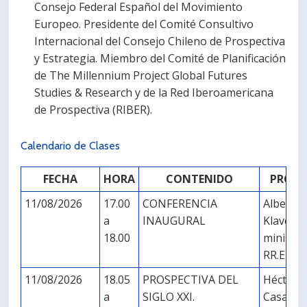
Consejo Federal Español del Movimiento
Europeo. Presidente del Comité Consultivo
Internacional del Consejo Chileno de Prospectiva
y Estrategia. Miembro del Comité de Planificación
de The Millennium Project Global Futures
Studies & Research y de la Red Iberoamericana
de Prospectiva (RIBER).
Calendario de Clases
FECHA
HORA
CONTENIDO
PROFE
11/08/2026
17.00
CONFERENCIA
Alberto
a
INAUGURAL
Klaveren
18.00
ministro
RR.EE.
11/08/2026
18.05
PROSPECTIVA DEL
Héctor
a
SIGLO XXI.
Casanu