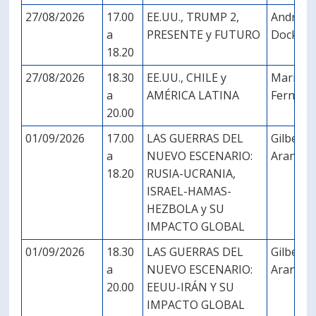
27/08/2026
17.00
EE.UU., TRUMP 2,
Andrés
a
PRESENTE y FUTURO
Dockend
18.20
27/08/2026
18.30
EE.UU., CHILE y
Marian
a
AMÉRICA LATINA
Fernánd
20.00
01/09/2026
17.00
LAS GUERRAS DEL
Gilberto
a
NUEVO ESCENARIO:
Aranda
18.20
RUSIA-UCRANIA,
ISRAEL-HAMAS-
HEZBOLA y SU
IMPACTO GLOBAL
01/09/2026
18.30
LAS GUERRAS DEL
Gilberto
a
NUEVO ESCENARIO:
Aranda
20.00
EEUU-IRÁN Y SU
IMPACTO GLOBAL