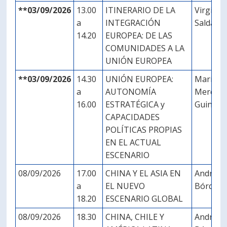
**03/09/2026
13.00
ITINERARIO DE LA
Virginia
a
INTEGRACIÓN
Saldaña
14.20
EUROPEA: DE LAS
COMUNIDADES A LA
UNIÓN EUROPEA
**03/09/2026
14.30
UNIÓN EUROPEA:
María
a
AUTONOMÍA
Merced
16.00
ESTRATÉGICA y
Guinea
CAPACIDADES
POLÍTICAS PROPIAS
EN EL ACTUAL
ESCENARIO
08/09/2026
17.00
CHINA Y EL ASIA EN
Andrés
a
EL NUEVO
Bórque
18.20
ESCENARIO GLOBAL
08/09/2026
18.30
CHINA, CHILE Y
Andrés