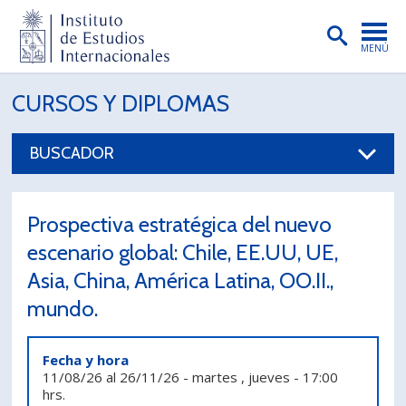
MENÚ
PORTADA
CURSOS Y DIPLOMAS
INSTITUTO
BUSCADOR
PREGRADO
POSTGRADO
Prospectiva estratégica del nuevo
INVESTIGACIÓN
escenario global: Chile, EE.UU, UE,
Asia, China, América Latina, OO.II.,
EXTENSIÓN
mundo.
PUBLICACIONES
BIBLIOTECA
Fecha y hora
11/08/26
al
26/11/26
-
martes , jueves
-
17:00
ENGLISH
hrs.