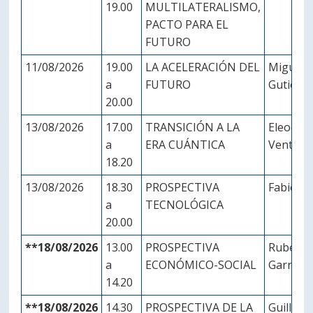
19.00
MULTILATERALISMO,
PACTO PARA EL
FUTURO
11/08/2026
19.00
LA ACELERACIÓN DEL
Miguel 
a
FUTURO
Gutiérre
20.00
13/08/2026
17.00
TRANSICIÓN A LA
Eleodor
a
ERA CUÁNTICA
Ventocil
18.20
13/08/2026
18.30
PROSPECTIVA
Fabiola
a
TECNOLÓGICA
20.00
**18/08/2026
13.00
PROSPECTIVA
Rubén
a
ECONÓMICO-SOCIAL
Garrido
14.20
**18/08/2026
14.30
PROSPECTIVA DE LA
Guiller