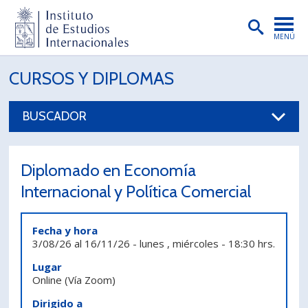
MENÚ
PORTADA
CURSOS Y DIPLOMAS
INSTITUTO
BUSCADOR
PREGRADO
POSTGRADO
Diplomado en Economía
INVESTIGACIÓN
Internacional y Política Comercial
EXTENSIÓN
Fecha y hora
PUBLICACIONES
3/08/26
al
16/11/26
-
lunes , miércoles
-
18:30 hrs.
Lugar
BIBLIOTECA
Online
(Vía Zoom)
ENGLISH
Dirigido a