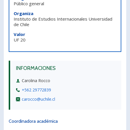
Público general
PORTUGUÊS
Organiza
Postulantes
Académicos
Instituto de Estudios Internacionales Universidad
de Chile
Estudiantes
Egresados
Valor
UF 20
INFORMACIONES
Carolina Rocco
+562 29772839
carocco@uchile.cl
Coordinadora académica