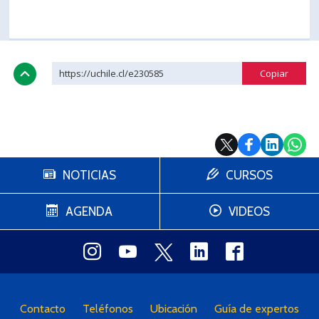
https://uchile.cl/e230585
NOTICIAS
CURSOS
AGENDA
VIDEOS
Contacto
Teléfonos
Ubicación
Guía de expertos