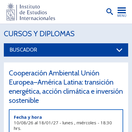
MENÚ
PORTADA
CURSOS Y DIPLOMAS
INSTITUTO
BUSCADOR
PREGRADO
POSTGRADO
Cooperación Ambiental Unión
INVESTIGACIÓN
Europea–América Latina: transición
energética, acción climática e inversión
EXTENSIÓN
sostenible
PUBLICACIONES
BIBLIOTECA
Fecha y hora
10/08/26
al
18/01/27
-
lunes , miércoles
-
18:30
ENGLISH
hrs.