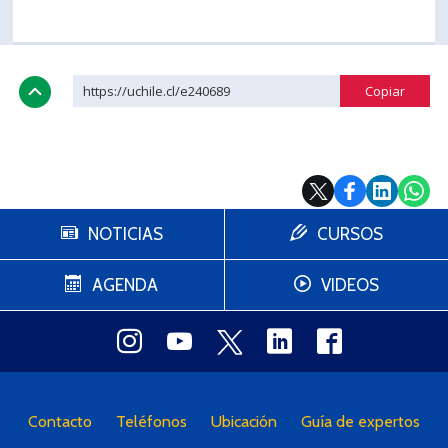
https://uchile.cl/e240689
NOTICIAS
CURSOS
AGENDA
VIDEOS
Contacto
Teléfonos
Ubicación
Guía de expertos