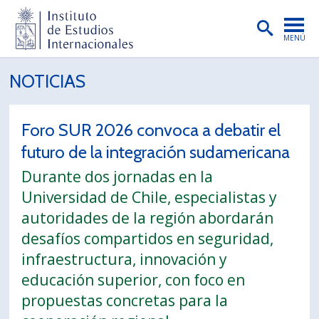
MENÚ
PORTADA
NOTICIAS
INSTITUTO
Foro SUR 2026 convoca a debatir el
PREGRADO
futuro de la integración sudamericana
POSTGRADO
Durante dos jornadas en la
INVESTIGACIÓN
Universidad de Chile, especialistas y
autoridades de la región abordarán
EXTENSIÓN
desafíos compartidos en seguridad,
PUBLICACIONES
infraestructura, innovación y
educación superior, con foco en
BIBLIOTECA
propuestas concretas para la
ENGLISH