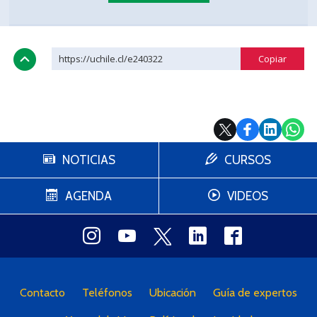
https://uchile.cl/e240322
NOTICIAS
CURSOS
AGENDA
VIDEOS
Contacto
Teléfonos
Ubicación
Guía de expertos