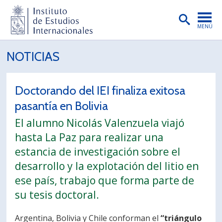
MENÚ
PORTADA
NOTICIAS
INSTITUTO
Doctorando del IEI finaliza exitosa
PREGRADO
pasantía en Bolivia
POSTGRADO
El alumno Nicolás Valenzuela viajó
INVESTIGACIÓN
hasta La Paz para realizar una
estancia de investigación sobre el
EXTENSIÓN
desarrollo y la explotación del litio en
PUBLICACIONES
ese país, trabajo que forma parte de
su tesis doctoral.
BIBLIOTECA
ENGLISH
Argentina, Bolivia y Chile conforman el
“triángulo