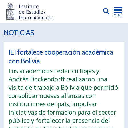
MENÚ
PORTADA
NOTICIAS
INSTITUTO
IEI fortalece cooperación académica
PREGRADO
con Bolivia
POSTGRADO
Los académicos Federico Rojas y
INVESTIGACIÓN
Andrés Dockendorff realizaron una
visita de trabajo a Bolivia que permitió
EXTENSIÓN
consolidar nuevas alianzas con
PUBLICACIONES
instituciones del país, impulsar
iniciativas de formación para el sector
BIBLIOTECA
público y fortalecer la presencia del
ENGLISH