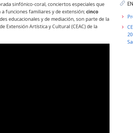
ada sinfónico-coral, conciertos especiales que
E
a funciones familiares y de extensión;
cinco
Pr
ades educacionales y de mediación, son parte de la
 Extensión Artística y Cultural (CEAC) de la
CE
20
Sa