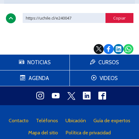
https://uchile.cl/e240047
NOTICIAS
CURSOS
AGENDA
VIDEOS
Contacto
Teléfonos
Ubicación
Guía de expertos
Mapa del sitio
Política de privacidad