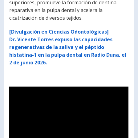
superiores, promueve la formación de dentina
PORTUGUÊS
reparativa en la pulpa dental y acelera la
cicatrización de diversos tejidos.
Postulantes
Académicos
[Divulgación en Ciencias Odontológicas]
Estudiantes
Egresados
Dr. Vicente Torres expuso las capacidades
regenerativas de la saliva y el péptido
histatina-1 en la pulpa dental en Radio Duna, el
2 de junio 2026.