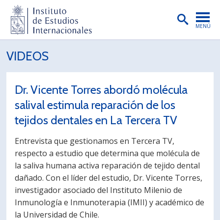
MENÚ
PORTADA
VIDEOS
INSTITUTO
Dr. Vicente Torres abordó molécula
PREGRADO
salival estimula reparación de los
POSTGRADO
tejidos dentales en La Tercera TV
INVESTIGACIÓN
Entrevista que gestionamos en Tercera TV,
EXTENSIÓN
respecto a estudio que determina que molécula de
la saliva humana activa reparación de tejido dental
PUBLICACIONES
dañado. Con el líder del estudio, Dr. Vicente Torres,
investigador asociado del Instituto Milenio de
BIBLIOTECA
Inmunología e Inmunoterapia (IMII) y académico de
ENGLISH
la Universidad de Chile.