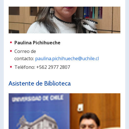
PORTUGUÊS
Postulantes
Académicos
Estudiantes
Egresados
Paulina Pichihueche
Correo de
contacto:
paulina.pichihueche@uchile.cl
Teléfono: +562 2977 2807
Asistente de Biblioteca