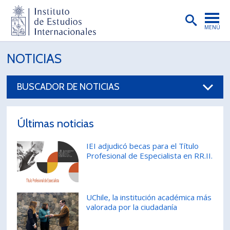
MENÚ
PORTADA
NOTICIAS
INSTITUTO
BUSCADOR DE NOTICIAS
PREGRADO
POSTGRADO
Últimas noticias
INVESTIGACIÓN
IEI adjudicó becas para el Título
Profesional de Especialista en RR.II.
EXTENSIÓN
PUBLICACIONES
UChile, la institución académica más
BIBLIOTECA
valorada por la ciudadanía
ENGLISH