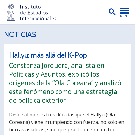
MENÚ
PORTADA
NOTICIAS
INSTITUTO
Hallyu: más allá del K-Pop
PREGRADO
Constanza Jorquera, analista en
POSTGRADO
Políticas y Asuntos, explicó los
INVESTIGACIÓN
orígenes de la “Ola Coreana” y analizó
este fenómeno como una estrategia
EXTENSIÓN
de política exterior.
PUBLICACIONES
Desde al menos tres décadas que el Hallyu (Ola
BIBLIOTECA
Coreana) viene irrumpiendo con fuerza, no solo en
tierras asiáticas, sino que prácticamente en todo
ENGLISH