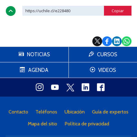
https://uchile.cl/e228480
NOTICIAS
CURSOS
AGENDA
VIDEOS
Contacto
Teléfonos
Ubicación
Guía de expertos
Mapa del sitio
Política de privacidad