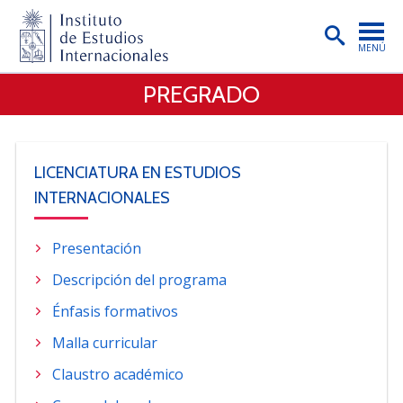
MENÚ
PREGRADO
PORTADA
INSTITUTO
PREGRADO
LICENCIATURA EN ESTUDIOS
INTERNACIONALES
POSTGRADO
INVESTIGACIÓN
Presentación
EXTENSIÓN
Descripción del programa
Énfasis formativos
PUBLICACIONES
Malla curricular
BIBLIOTECA
Claustro académico
ENGLISH