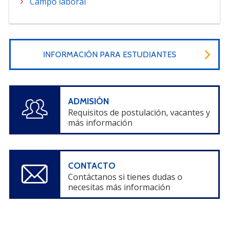
Campo laboral
PORTUGUÊS
Postulantes
Académicos
Estudiantes
Egresados
INFORMACIÓN PARA ESTUDIANTES
ADMISIÓN
Requisitos de postulación, vacantes y
más información
CONTACTO
Contáctanos si tienes dudas o
necesitas más información