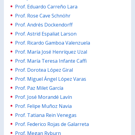
Prof. Eduardo Carreño Lara
PORTUGUÊS
Prof. Rose Cave Schnöhr
Postulantes
Académicos
Prof. Andrés Dockendorff
Estudiantes
Egresados
Prof. Astrid Espaliat Larson
Prof. Ricardo Gamboa Valenzuela
Prof. María José Henríquez Uzal
Prof. María Teresa Infante Caffi
Prof. Dorotea López Giral
Prof. Miguel Ángel López Varas
Prof. Paz Milet García
Prof. José Morandé Lavín
Prof. Felipe Muñoz Navia
Prof. Tatiana Rein Venegas
Prof. Federico Rojas de Galarreta
Prof. Megan Ryburn