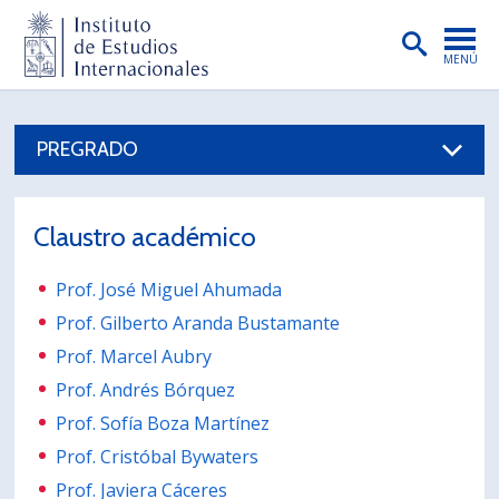
MENÚ
PORTADA
PREGRADO
INSTITUTO
PREGRADO
Claustro académico
POSTGRADO
Prof. José Miguel Ahumada
INVESTIGACIÓN
Prof. Gilberto Aranda Bustamante
EXTENSIÓN
Prof. Marcel Aubry
Prof. Andrés Bórquez
PUBLICACIONES
Prof. Sofía Boza Martínez
BIBLIOTECA
Prof. Cristóbal Bywaters
ENGLISH
Prof. Javiera Cáceres