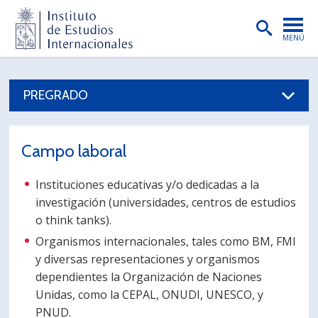
MENÚ
PORTADA
PREGRADO
INSTITUTO
PREGRADO
Campo laboral
POSTGRADO
Instituciones educativas y/o dedicadas a la
INVESTIGACIÓN
investigación (universidades, centros de estudios
EXTENSIÓN
o think tanks).
Organismos internacionales, tales como BM, FMI
PUBLICACIONES
y diversas representaciones y organismos
dependientes la Organización de Naciones
BIBLIOTECA
Unidas, como la CEPAL, ONUDI, UNESCO, y
ENGLISH
PNUD.