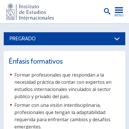
MENÚ
PORTADA
PREGRADO
INSTITUTO
PREGRADO
Énfasis formativos
POSTGRADO
Formar profesionales que respondan a la
INVESTIGACIÓN
necesidad práctica de contar con expertos en
EXTENSIÓN
estudios internacionales vinculados al sector
público y privado del país.
PUBLICACIONES
Formar con una visión interdisciplinaria,
profesionales que tengan la adaptabilidad
BIBLIOTECA
requerida para enfrentar cambios y desafíos
ENGLISH
emergentes.