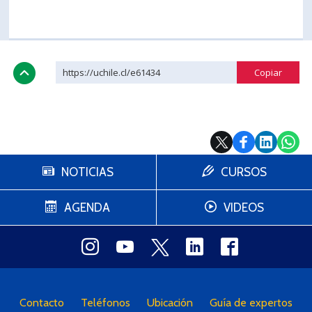
https://uchile.cl/e61434
NOTICIAS
CURSOS
AGENDA
VIDEOS
Contacto
Teléfonos
Ubicación
Guía de expertos