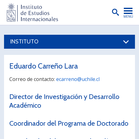
MENÚ
PORTADA
INSTITUTO
INSTITUTO
PREGRADO
Eduardo Carreño Lara
POSTGRADO
Correo de contacto:
ecarreno@uchile.cl
INVESTIGACIÓN
Director de Investigación y Desarrollo
EXTENSIÓN
Académico
PUBLICACIONES
BIBLIOTECA
Coordinador del Programa de Doctorado
ENGLISH