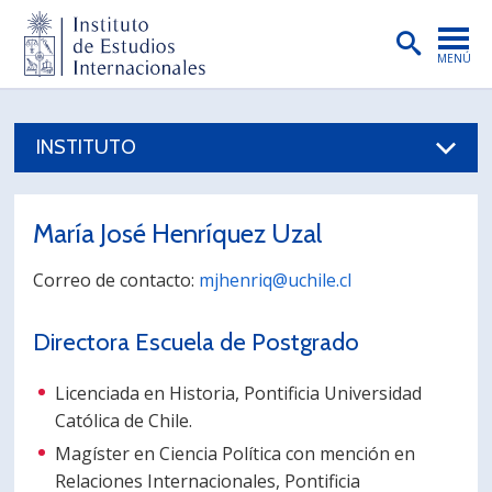
MENÚ
PORTADA
INSTITUTO
INSTITUTO
PREGRADO
María José Henríquez Uzal
POSTGRADO
Correo de contacto:
mjhenriq@uchile.cl
INVESTIGACIÓN
Directora Escuela de Postgrado
EXTENSIÓN
PUBLICACIONES
Licenciada en Historia, Pontificia Universidad
Católica de Chile.
BIBLIOTECA
Magíster en Ciencia Política con mención en
ENGLISH
Relaciones Internacionales, Pontificia