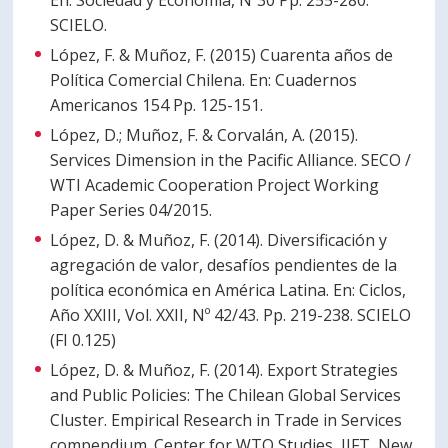
En: Sociedad y Economía, Nº30 Pp. 255-280.
SCIELO.
López, F. & Muñoz, F. (2015) Cuarenta años de
Política Comercial Chilena. En: Cuadernos
Americanos 154 Pp. 125-151.
López, D.; Muñoz, F. & Corvalán, A. (2015).
Services Dimension in the Pacific Alliance. SECO /
WTI Academic Cooperation Project Working
Paper Series 04/2015.
López, D. & Muñoz, F. (2014). Diversificación y
agregación de valor, desafíos pendientes de la
política económica en América Latina. En: Ciclos,
Año XXIII, Vol. XXII, Nº 42/43. Pp. 219-238. SCIELO
(FI 0.125)
López, D. & Muñoz, F. (2014). Export Strategies
and Public Policies: The Chilean Global Services
Cluster. Empirical Research in Trade in Services
compendium. Center for WTO Studies, IIFT, New