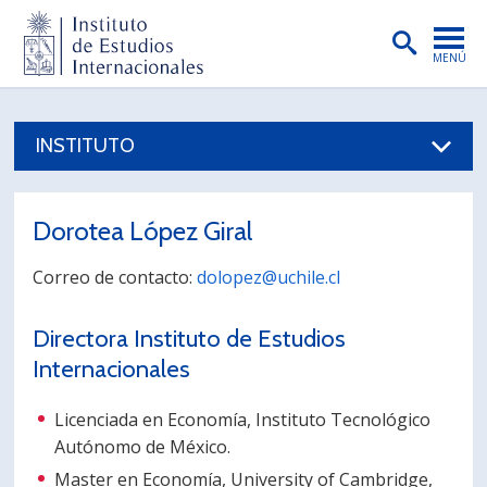
MENÚ
PORTADA
INSTITUTO
INSTITUTO
PREGRADO
Dorotea López Giral
POSTGRADO
Correo de contacto:
dolopez@uchile.cl
INVESTIGACIÓN
Directora Instituto de Estudios
EXTENSIÓN
Internacionales
PUBLICACIONES
Licenciada en Economía, Instituto Tecnológico
BIBLIOTECA
Autónomo de México.
ENGLISH
Master en Economía, University of Cambridge,