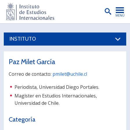
MENÚ
PORTADA
INSTITUTO
INSTITUTO
PREGRADO
Paz Milet García
POSTGRADO
Correo de contacto:
pmilet@uchile.cl
INVESTIGACIÓN
Periodista, Universidad Diego Portales.
EXTENSIÓN
Magíster en Estudios Internacionales,
PUBLICACIONES
Universidad de Chile.
BIBLIOTECA
Categoría
ENGLISH