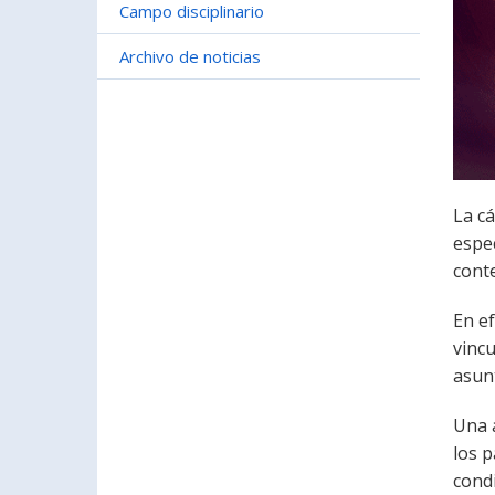
Campo disciplinario
Archivo de noticias
La cá
espe
conte
En e
vincu
asunt
Una a
los p
cond