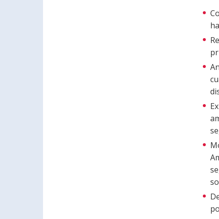
Co
ha
Re
pr
An
cu
di
Ex
am
se
Mo
Am
se
so
De
po