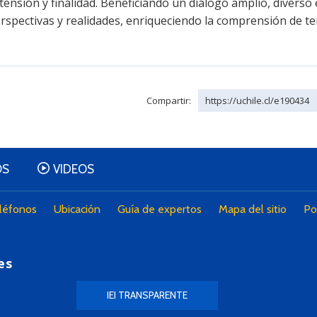
tensión y finalidad. Beneficiando un diálogo amplio, diverso 
rspectivas y realidades, enriqueciendo la comprensión de t
Compartir:
https://uchile.cl/e190434
OS
VIDEOS
léfonos
Ubicación
Guía de expertos
Mapa del sitio
Po
es
IEI TRANSPARENTE