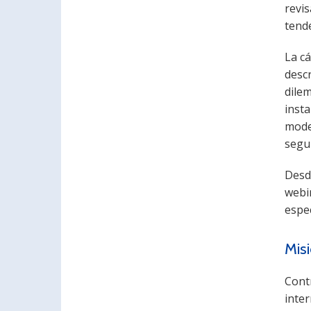
revis
tende
La c
desc
dile
inst
moder
segu
Desde
webi
espec
Mis
Contr
inter