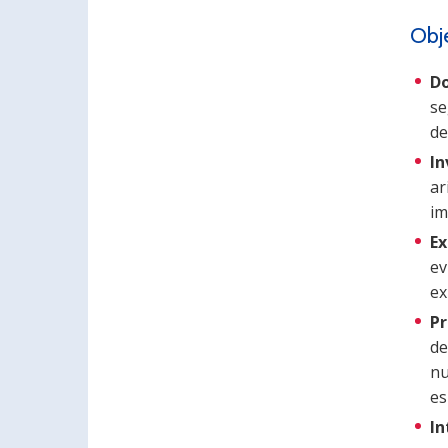
Obj
Do
se
de
In
ar
im
Ex
ev
ex
P
de
nu
es
In