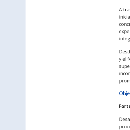
A tra
inici
concr
exper
integ
Desd
y el 
super
inco
promo
Obje
Fort
Desa
proc