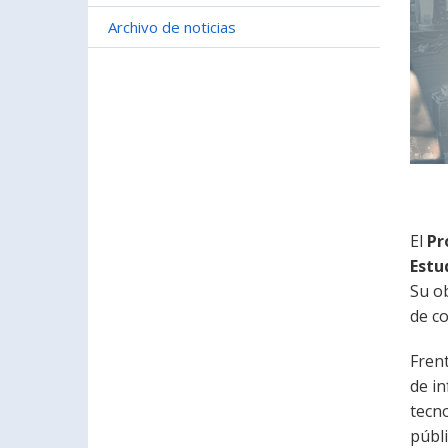
Archivo de noticias
El
Pr
Estu
Su ob
de co
Fren
de in
tecn
públi