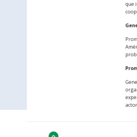
que i
coop
Gene
Promo
Amér
prob
Prom
Gene
organ
expe
actor