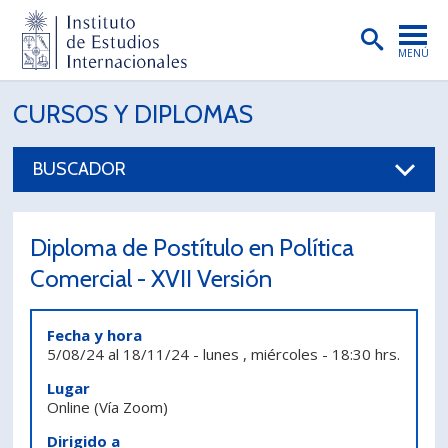
MENÚ
PORTADA
CURSOS Y DIPLOMAS
INSTITUTO
BUSCADOR
PREGRADO
POSTGRADO
Diploma de Postítulo en Política
INVESTIGACIÓN
Comercial - XVII Versión
EXTENSIÓN
Fecha y hora
PUBLICACIONES
5/08/24
al
18/11/24
-
lunes , miércoles
-
18:30 hrs.
Lugar
BIBLIOTECA
Online
(Vía Zoom)
ENGLISH
Dirigido a