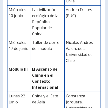
Chile
Miércoles
La civilización
Andrea Freites
10 junio
ecológica de la
(PUC)
República
Popular de
China.
Miércoles
Taller de cierre
Nicolás Andrés
17 de junio
del módulo
Valenzuela,
Universidad de
Chile
Módulo III
El Ascenso de
China en el
Contexto
Internacional
Lunes 22
China y el Este
Constanza
junio
de Asia
Jorquera,