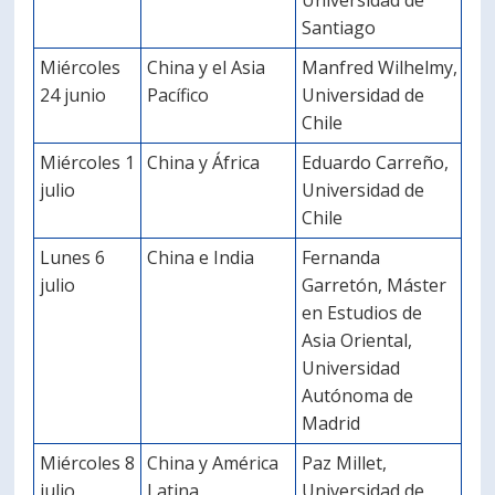
Universidad de
Santiago
Miércoles
China y el Asia
Manfred Wilhelmy,
24 junio
Pacífico
Universidad de
Chile
Miércoles 1
China y África
Eduardo Carreño,
julio
Universidad de
Chile
Lunes 6
China e India
Fernanda
julio
Garretón, Máster
en Estudios de
Asia Oriental,
Universidad
Autónoma de
Madrid
Miércoles 8
China y América
Paz Millet,
julio
Latina
Universidad de