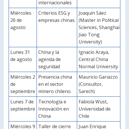
internacionales
Miércoles
Criterios ESG y
Joaquín Sáez
26 de
empresas chinas.
(Master in Political
agosto
Sciences, Shanghai
Jiao Tong
University)
Lunes 31
China y la
Ignacio Araya,
de agosto
agenda de
Central China
seguridad
Normal University
Miércoles 2
Presencia china
Mauricio Gariazzo
de
en el sector
(Consultor,
septiembre
minero chileno.
Sarech)
Lunes 7 de
Tecnología e
Fabiola Wüst,
septiembre
Innovación en
Universidad de
China
Chile
Miércoles 9
Taller de cierre
Juan Enrique