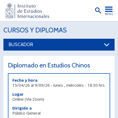
MENÚ
PORTADA
CURSOS Y DIPLOMAS
INSTITUTO
BUSCADOR
PREGRADO
POSTGRADO
Diplomado en Estudios Chinos
INVESTIGACIÓN
Fecha y hora
EXTENSIÓN
15/04/26
al
9/09/26
-
lunes , miércoles
-
18:30 hrs.
PUBLICACIONES
Lugar
Online
(Vía Zoom)
BIBLIOTECA
Dirigido a
Público General
ENGLISH