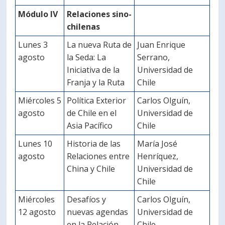
Módulo IV
Relaciones sino-
chilenas
Lunes 3
La nueva Ruta de
Juan Enrique
agosto
la Seda: La
Serrano,
Iniciativa de la
Universidad de
Franja y la Ruta
Chile
Miércoles 5
Política Exterior
Carlos Olguín,
agosto
de Chile en el
Universidad de
Asia Pacífico
Chile
Lunes 10
Historia de las
María José
agosto
Relaciones entre
Henríquez,
China y Chile
Universidad de
Chile
Miércoles
Desafíos y
Carlos Olguín,
12 agosto
nuevas agendas
Universidad de
en la Relación
Chile