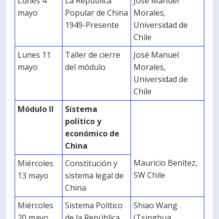
Lunes 4
La República
José Manuel
mayo
Popular de China
Morales,
1949-Presente
Universidad de
Chile
Lunes 11
Taller de cierre
José Manuel
mayo
del módulo
Morales,
Universidad de
Chile
Módulo II
Sistema
político y
económico de
China
Mauricio Benítez,
Miércoles
Constitución y
SW Chile
13 mayo
sistema legal de
China
Miércoles
Sistema Político
Shiao Wang
20 mayo
de la República
(Tsinghua