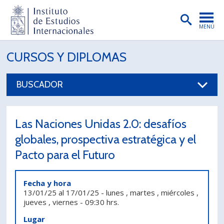
MENÚ
PORTADA
CURSOS Y DIPLOMAS
INSTITUTO
BUSCADOR
PREGRADO
POSTGRADO
Las Naciones Unidas 2.0: desafíos
INVESTIGACIÓN
globales, prospectiva estratégica y el
Pacto para el Futuro
EXTENSIÓN
PUBLICACIONES
Fecha y hora
13/01/25
al
17/01/25
-
lunes , martes , miércoles ,
BIBLIOTECA
jueves , viernes
-
09:30 hrs.
ENGLISH
Lugar