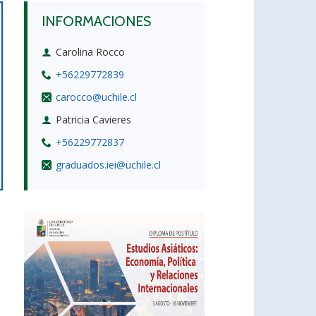
INFORMACIONES
Carolina Rocco
+56229772839
carocco@uchile.cl
Patricia Cavieres
+56229772837
graduados.iei@uchile.cl