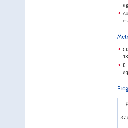
ag
Ad
es
Meto
Cl
18
El
eq
Pro
3 a