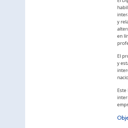
El Di
habi
inte
y re
alter
en lí
profe
El pr
y est
inte
nacio
Este
inter
empr
Obje