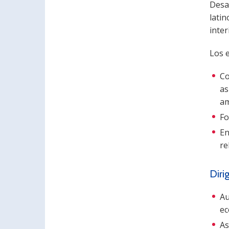
Desar
latin
inter
Los 
Co
as
am
Fo
En
re
Diri
Au
ec
As