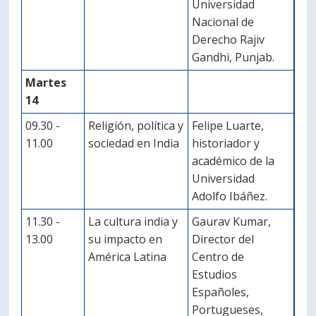
Universidad
Nacional de
Derecho Rajiv
Gandhi, Punjab.
Martes
14
09.30 -
Religión, política y
Felipe Luarte,
11.00
sociedad en India
historiador y
académico de la
Universidad
Adolfo Ibáñez.
11.30 -
La cultura india y
Gaurav Kumar,
13.00
su impacto en
Director del
América Latina
Centro de
Estudios
Españoles,
Portugueses,