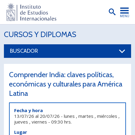
MENÚ
PORTADA
CURSOS Y DIPLOMAS
INSTITUTO
BUSCADOR
PREGRADO
POSTGRADO
Comprender India: claves políticas,
INVESTIGACIÓN
económicas y culturales para América
Latina
EXTENSIÓN
PUBLICACIONES
Fecha y hora
13/07/26
al
20/07/26
-
lunes , martes , miércoles ,
BIBLIOTECA
jueves , viernes
-
09:30 hrs.
ENGLISH
Lugar