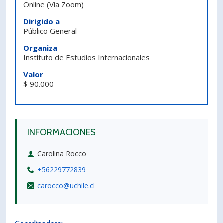
Online
(Vía Zoom)
PORTUGUÊS
Dirigido a
Público General
Postulantes
Académicos
Organiza
Estudiantes
Egresados
Instituto de Estudios Internacionales
Valor
$ 90.000
INFORMACIONES
Carolina Rocco
+56229772839
carocco@uchile.cl