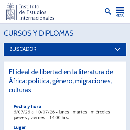
MENÚ
PORTADA
CURSOS Y DIPLOMAS
INSTITUTO
BUSCADOR
PREGRADO
POSTGRADO
El ideal de libertad en la literatura de
INVESTIGACIÓN
África: política, género, migraciones,
culturas
EXTENSIÓN
PUBLICACIONES
Fecha y hora
6/07/26
al
10/07/26
-
lunes , martes , miércoles ,
BIBLIOTECA
jueves , viernes
-
14:00 hrs.
ENGLISH
Lugar