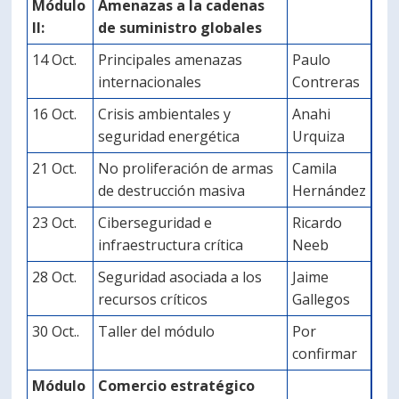
Módulo
Amenazas a la cadenas
II:
de suministro globales
14 Oct.
Principales amenazas
Paulo
internacionales
Contreras
16 Oct.
Crisis ambientales y
Anahi
seguridad energética
Urquiza
21 Oct.
No proliferación de armas
Camila
de destrucción masiva
Hernández
23 Oct.
Ciberseguridad e
Ricardo
infraestructura crítica
Neeb
28 Oct.
Seguridad asociada a los
Jaime
recursos críticos
Gallegos
30 Oct..
Taller del módulo
Por
confirmar
Módulo
Comercio estratégico