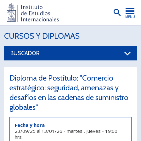
MENÚ
PORTADA
CURSOS Y DIPLOMAS
INSTITUTO
BUSCADOR
PREGRADO
POSTGRADO
Diploma de Postítulo: "Comercio
INVESTIGACIÓN
estratégico: seguridad, amenazas y
desafíos en las cadenas de suministro
EXTENSIÓN
globales"
PUBLICACIONES
BIBLIOTECA
Fecha y hora
23/09/25
al
13/01/26
-
martes , jueves
-
19:00
ENGLISH
hrs.