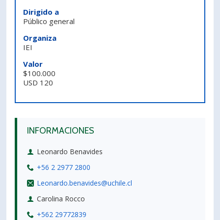
PORTUGUÊS
Dirigido a
Público general
Postulantes
Académicos
Organiza
IEI
Estudiantes
Egresados
Valor
$100.000
USD 120
INFORMACIONES
Leonardo Benavides
+56 2 2977 2800
Leonardo.benavides@uchile.cl
Carolina Rocco
+562 29772839