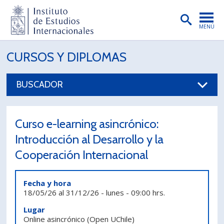
MENÚ
PORTADA
CURSOS Y DIPLOMAS
INSTITUTO
BUSCADOR
PREGRADO
POSTGRADO
Curso e-learning asincrónico:
INVESTIGACIÓN
Introducción al Desarrollo y la
Cooperación Internacional
EXTENSIÓN
PUBLICACIONES
Fecha y hora
18/05/26
al
31/12/26
-
lunes
-
09:00 hrs.
BIBLIOTECA
Lugar
ENGLISH
Online asincrónico
(Open UChile)