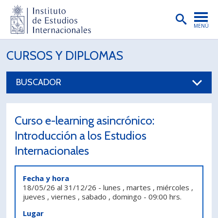
MENÚ
PORTADA
CURSOS Y DIPLOMAS
INSTITUTO
BUSCADOR
PREGRADO
POSTGRADO
Curso e-learning asincrónico:
INVESTIGACIÓN
Introducción a los Estudios
Internacionales
EXTENSIÓN
PUBLICACIONES
Fecha y hora
18/05/26
al
31/12/26
-
lunes , martes , miércoles ,
BIBLIOTECA
jueves , viernes , sabado , domingo
-
09:00 hrs.
ENGLISH
Lugar