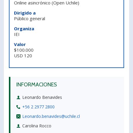
Online asincrónico
(Open Uchile)
PORTUGUÊS
Dirigido a
Público general
Postulantes
Académicos
Organiza
Estudiantes
Egresados
IEI
Valor
$100.000
USD 120
INFORMACIONES
Leonardo Benavides
+56 2 2977 2800
Leonardo.benavides@uchile.cl
Carolina Rocco