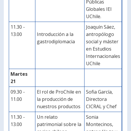
Públicas
Globales IEI
UChile.
11.30 -
Joaquín Sáez,
13.00
Introducción a la
antropólogo
gastrodiplomacia
social y máster
en Estudios
Internacionales
UChile
Martes
21
09.30 -
El rol de ProChile en
Sofia García,
11.00
la producción de
Directora
nuestros productos
CICRAL y Chef
11.30 -
Un relato
Sonia
13.00
patrimonial sobre la
Montecinos,