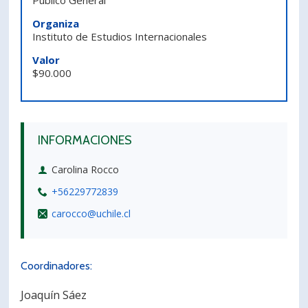
Público General
PORTUGUÊS
Organiza
Instituto de Estudios Internacionales
Postulantes
Académicos
Valor
Estudiantes
Egresados
$90.000
INFORMACIONES
Carolina Rocco
+56229772839
carocco@uchile.cl
Coordinadores:
Joaquín Sáez