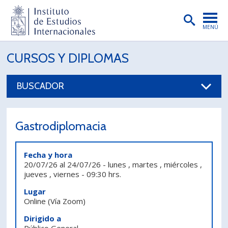
MENÚ
PORTADA
CURSOS Y DIPLOMAS
INSTITUTO
BUSCADOR
PREGRADO
POSTGRADO
Gastrodiplomacia
INVESTIGACIÓN
Fecha y hora
EXTENSIÓN
20/07/26
al
24/07/26
-
lunes , martes , miércoles ,
jueves , viernes
-
09:30 hrs.
PUBLICACIONES
Lugar
BIBLIOTECA
Online
(Vía Zoom)
Dirigido a
ENGLISH