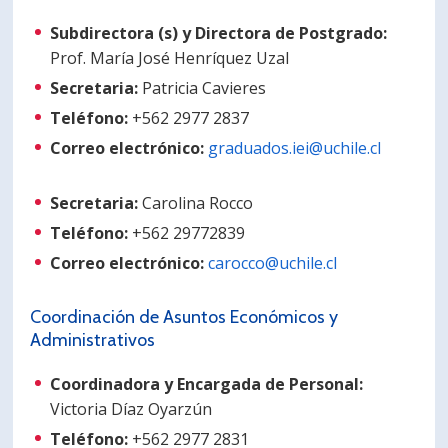
PORTUGUÊS
Subdirectora (s) y Directora de Postgrado:
Prof. María José Henríquez Uzal
Postulantes
Académicos
Secretaria:
Patricia Cavieres
Estudiantes
Egresados
Teléfono:
+562 2977 2837
Correo electrónico:
graduados.iei@uchile.cl
Secretaria:
Carolina Rocco
Teléfono:
+562 29772839
Correo electrónico:
carocco@uchile.cl
Coordinación de Asuntos Económicos y
Administrativos
Coordinadora y Encargada de Personal:
Victoria Díaz Oyarzún
Teléfono:
+562 2977 2831