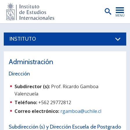
MENÚ
PORTADA
INSTITUTO
INSTITUTO
PREGRADO
Administración
POSTGRADO
Dirección
INVESTIGACIÓN
Subdirector (s):
Prof. Ricardo Gamboa
EXTENSIÓN
Valenzuela
PUBLICACIONES
Teléfono:
+562 29772812
Correo electrónico:
rgamboa@uchile.cl
BIBLIOTECA
ENGLISH
Subdirección (s) y Dirección Escuela de Postgrado