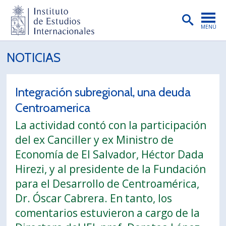
MENÚ
PORTADA
NOTICIAS
INSTITUTO
Integración subregional, una deuda
PREGRADO
Centroamerica
POSTGRADO
La actividad contó con la participación
INVESTIGACIÓN
del ex Canciller y ex Ministro de
Economía de El Salvador, Héctor Dada
EXTENSIÓN
Hirezi, y al presidente de la Fundación
PUBLICACIONES
para el Desarrollo de Centroamérica,
Dr. Óscar Cabrera. En tanto, los
BIBLIOTECA
comentarios estuvieron a cargo de la
ENGLISH