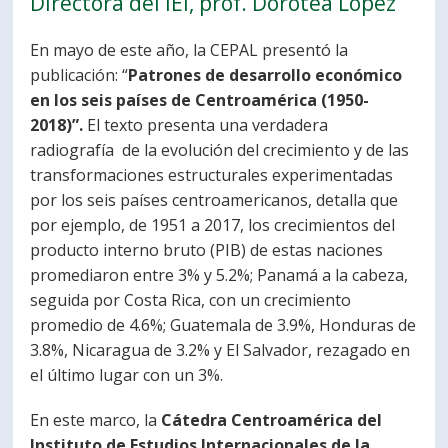
Directora del IEI, prof. Dorotea López
PORTUGUÊS
En mayo de este año, la CEPAL presentó la
Postulantes
Académicos
publicación: “
Patrones de desarrollo económico
en los seis países de Centroamérica (1950-
Estudiantes
Egresados
2018)”.
El texto presenta una verdadera
radiografía de la evolución del crecimiento y de las
transformaciones estructurales experimentadas
por los seis países centroamericanos, detalla que
por ejemplo, de 1951 a 2017, los crecimientos del
producto interno bruto (PIB) de estas naciones
promediaron entre 3% y 5.2%; Panamá a la cabeza,
seguida por Costa Rica, con un crecimiento
promedio de 4.6%; Guatemala de 3.9%, Honduras de
3.8%, Nicaragua de 3.2% y El Salvador, rezagado en
el último lugar con un 3%.
En este marco, la
Cátedra Centroamérica del
Instituto de Estudios Internacionales de la