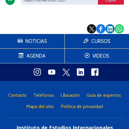
https://uchile.cl/e215257
NOTICIAS
CURSOS
AGENDA
VIDEOS
Contacto
Teléfonos
Ubicación
Guía de expertos
Mapa del sitio
Política de privacidad
Instituto de Estudios Internacionales