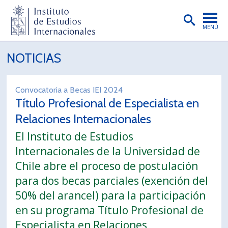
MENÚ
PORTADA
NOTICIAS
INSTITUTO
Convocatoria a Becas IEI 2024
PREGRADO
Título Profesional de Especialista en
POSTGRADO
Relaciones Internacionales
El Instituto de Estudios
INVESTIGACIÓN
Internacionales de la Universidad de
EXTENSIÓN
Chile abre el proceso de postulación
PUBLICACIONES
para dos becas parciales (exención del
50% del arancel) para la participación
BIBLIOTECA
en su programa Título Profesional de
ENGLISH
Especialista en Relaciones