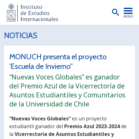
MENÚ
PORTADA
NOTICIAS
INSTITUTO
MONUCH presenta el proyecto
PREGRADO
'Escuela de Invierno”
POSTGRADO
“Nuevas Voces Globales” es ganador
INVESTIGACIÓN
del Premio Azul de la Vicerrectoría de
Asuntos Estudiantiles y Comunitarios
EXTENSIÓN
de la Universidad de Chile
PUBLICACIONES
“Nuevas Voces Globales”
es un proyecto
BIBLIOTECA
estudiantil ganador del
Premio Azul 2023-2024
de
ENGLISH
la
Vicerrectoría de Asuntos Estudiantiles y