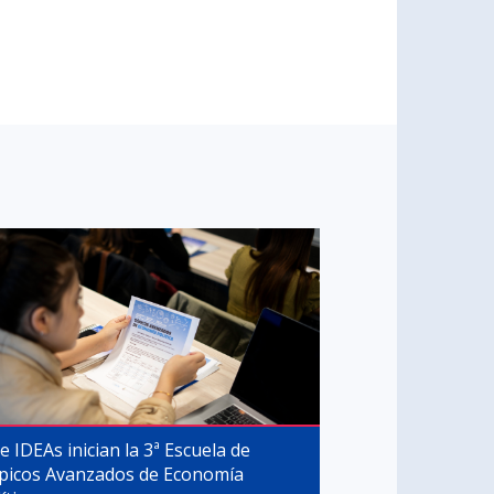
 e IDEAs inician la 3ª Escuela de
picos Avanzados de Economía