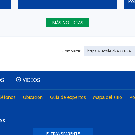
Pol
MÁS NOTICIAS
Compartir:
https://uchile.cl/e221002
OS
VIDEOS
léfonos
Ubicación
Guía de expertos
Mapa del sitio
Po
es
IEI TRANSPARENTE