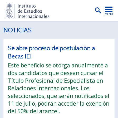
MENÚ
PORTADA
NOTICIAS
INSTITUTO
Se abre proceso de postulación a
PREGRADO
Becas IEI
POSTGRADO
Este beneficio se otorga anualmente a
INVESTIGACIÓN
dos candidatos que desean cursar el
Título Profesional de Especialista en
EXTENSIÓN
Relaciones Internacionales. Los
PUBLICACIONES
seleccionados, que serán notificados el
11 de julio, podrán acceder la exención
BIBLIOTECA
del 50% del arancel.
ENGLISH