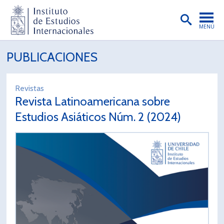
MENÚ
PORTADA
PUBLICACIONES
INSTITUTO
Revistas
PREGRADO
Revista Latinoamericana sobre
POSTGRADO
Estudios Asiáticos Núm. 2 (2024)
INVESTIGACIÓN
EXTENSIÓN
PUBLICACIONES
BIBLIOTECA
ENGLISH