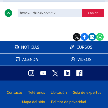
https://uchile.cl/e225217
NOTICIAS
CURSOS
AGENDA
VIDEOS
Contacto
Teléfonos
Ubicación
Guía de expertos
Mapa del sitio
Política de privacidad