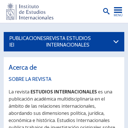
MENÚ
PORTADA
PUBLICACIONES
REVISTA ESTUDIOS
INSTITUTO
IEI
INTERNACIONALES
PREGRADO
POSTGRADO
Acerca de
INVESTIGACIÓN
SOBRE LA REVISTA
EXTENSIÓN
La revista
ESTUDIOS INTERNACIONALES
es una
publicación académica multidisciplinaria en el
PUBLICACIONES
ámbito de las relaciones internacionales,
BIBLIOTECA
abordando sus dimensiones política, jurídica,
económica e histórica. Estudios Internacionales
ENGLISH
publica trabajos de investigación originales sobre