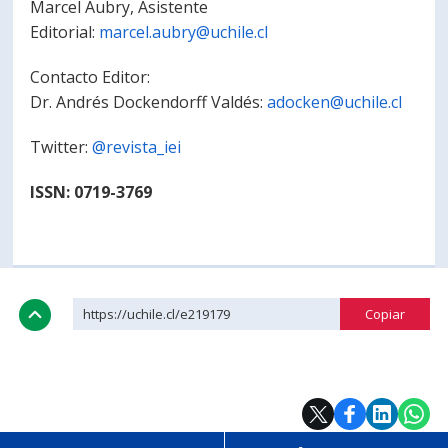
Marcel Aubry, Asistente
Editorial:
marcel.aubry@uchile.cl
Contacto Editor:
Dr. Andrés Dockendorff Valdés:
adocken@uchile.cl
Twitter:
@revista_iei
ISSN: 0719-3769
https://uchile.cl/e219179