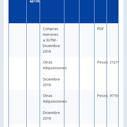
aprob.
PORTUGUÊS
Postulantes
Académicos
Compras
PDF
Estudiantes
Egresados
menores
a 3UTM -
Diciembre
2019
Otras
Pesos
212191
Adquisiciones
-
Diciembre
2019
Otras
Pesos
971500
Adquisiciones
-
Diciembre
2019