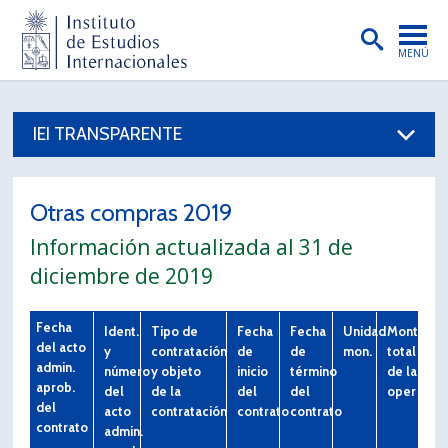
MENÚ
PORTADA
IEI TRANSPARENTE
INSTITUTO
PREGRADO
Otras compras 2019
POSTGRADO
Información actualizada al 31 de
INVESTIGACIÓN
diciembre de 2019
EXTENSIÓN
Fecha
Ident.
Tipo de
Fecha
Fecha
Unidad
Monto
PUBLICACIONES
del acto
y
contratación
de
de
mon.
total
admin.
número
y objeto
inicio
término
de la
aprob.
BIBLIOTECA
del
de la
del
del
operació
del
acto
contratación
contrato
contrato
contrato
ENGLISH
admin.