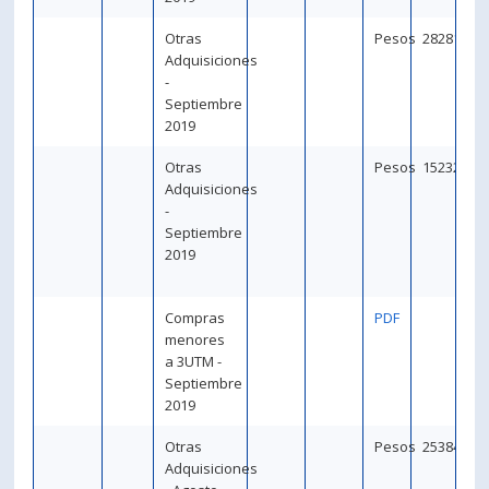
Otras
Pesos
282813
Adquisiciones
-
Septiembre
2019
Otras
Pesos
152320
Adquisiciones
-
Septiembre
2019
Compras
PDF
menores
a 3UTM -
Septiembre
2019
Otras
Pesos
253845
Adquisiciones