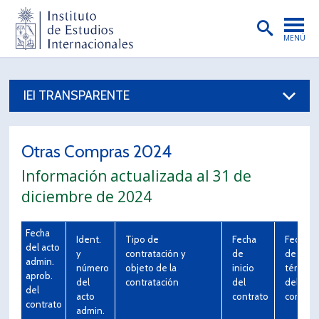
MENÚ
PORTADA
IEI TRANSPARENTE
INSTITUTO
PREGRADO
Otras Compras 2024
POSTGRADO
Información actualizada al 31 de
INVESTIGACIÓN
diciembre de 2024
EXTENSIÓN
Fecha
Ident.
Tipo de
Fecha
Fecha
PUBLICACIONES
del acto
y
contratación y
de
de
admin.
número
objeto de la
inicio
término
aprob.
BIBLIOTECA
del
contratación
del
del
del
acto
contrato
contrat
contrato
ENGLISH
admin.