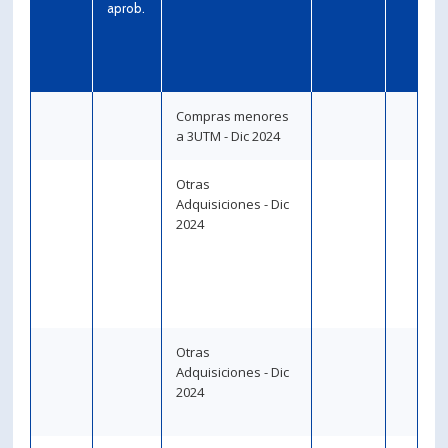
aprob.
PORTUGUÊS
Postulantes
Académicos
Estudiantes
Egresados
Compras menores
a 3UTM - Dic 2024
Otras
Adquisiciones - Dic
2024
Otras
Adquisiciones - Dic
2024