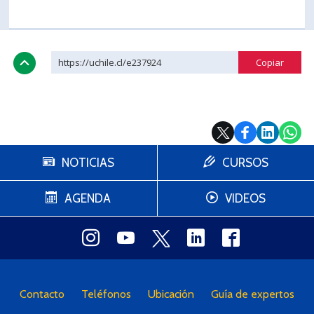
PORTUGUÊS
Postulantes
Académicos
https://uchile.cl/e237924
Estudiantes
Egresados
NOTICIAS
CURSOS
AGENDA
VIDEOS
Contacto
Teléfonos
Ubicación
Guía de expertos