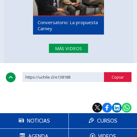
Conversatorio: La propuesta
Carney
MÁS VIDEOS
https://uchile.cl/e138188
NOTICIAS
CURSOS
AGENDA
VIDEOS