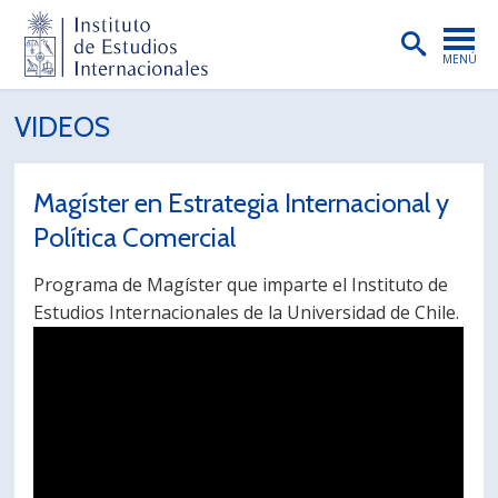
MENÚ
PORTADA
VIDEOS
INSTITUTO
Magíster en Estrategia Internacional y
PREGRADO
Política Comercial
POSTGRADO
Programa de Magíster que imparte el Instituto de
INVESTIGACIÓN
Estudios Internacionales de la Universidad de Chile.
EXTENSIÓN
PUBLICACIONES
BIBLIOTECA
ENGLISH