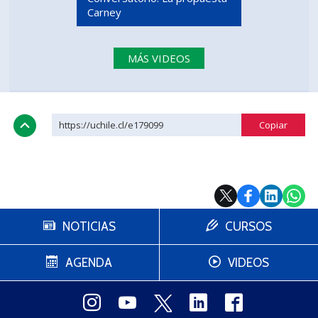
Carney
MÁS VIDEOS
https://uchile.cl/e179099
NOTICIAS
CURSOS
AGENDA
VIDEOS