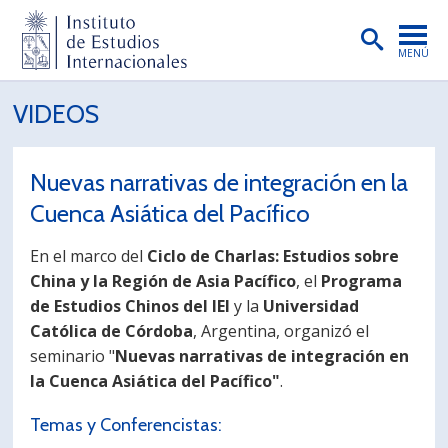
MENÚ
PORTADA
VIDEOS
INSTITUTO
Nuevas narrativas de integración en la
PREGRADO
Cuenca Asiática del Pacífico
POSTGRADO
En el marco del
Ciclo de Charlas: Estudios sobre
INVESTIGACIÓN
China y la Región de Asia Pacífico
, el
Programa
de Estudios Chinos del IEI
y la
Universidad
EXTENSIÓN
Católica de Córdoba
, Argentina, organizó el
PUBLICACIONES
seminario "
Nuevas narrativas de integración en
la Cuenca Asiática del Pacífico"
.
BIBLIOTECA
Temas y Conferencistas:
ENGLISH