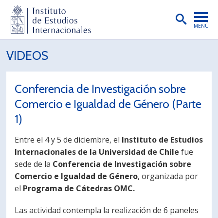
MENÚ
PORTADA
VIDEOS
INSTITUTO
Conferencia de Investigación sobre
PREGRADO
Comercio e Igualdad de Género (Parte
POSTGRADO
1)
INVESTIGACIÓN
Entre el 4 y 5 de diciembre, el
Instituto de Estudios
EXTENSIÓN
Internacionales de la Universidad de Chile
fue
sede de la
Conferencia de Investigación sobre
PUBLICACIONES
Comercio e Igualdad de Género
, organizada por
el
Programa de Cátedras OMC.
BIBLIOTECA
ENGLISH
Las actividad contempla la realización de 6 paneles