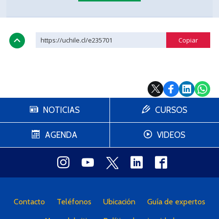
https://uchile.cl/e235701
NOTICIAS
CURSOS
AGENDA
VIDEOS
Contacto
Teléfonos
Ubicación
Guía de expertos