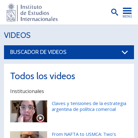
MENÚ
PORTADA
VIDEOS
INSTITUTO
BUSCADOR DE VIDEOS
PREGRADO
POSTGRADO
Todos los videos
INVESTIGACIÓN
Institucionales
EXTENSIÓN
Claves y tensiones de la estrategia
PUBLICACIONES
argentina de política comercial
BIBLIOTECA
ENGLISH
From NAFTA to USMCA: Two’s